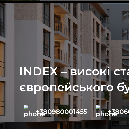
INDEX – високі с
європейського б
+380980001455
+3806