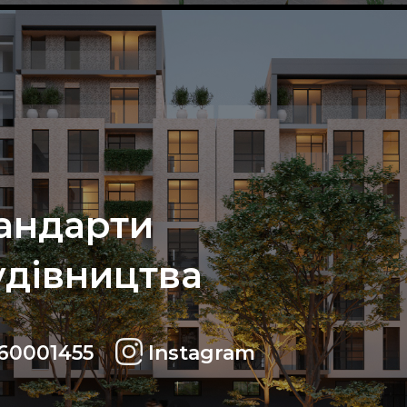
тандарти
удівництва
60001455
Instagram