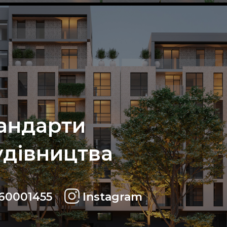
тандарти
удівництва
60001455
Instagram