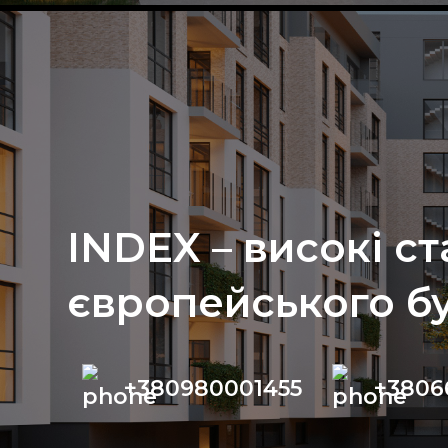
INDEX – високі с
європейського б
+380980001455
+3806